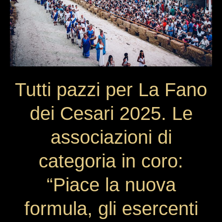
Cesari
2025.
Le
associazioni
di
categoria
in
Tutti pazzi per La Fano
coro:
“Piace
dei Cesari 2025. Le
la
nuova
associazioni di
formula,
gli
categoria in coro:
esercenti
sono
“Piace la nuova
contenti”
formula, gli esercenti