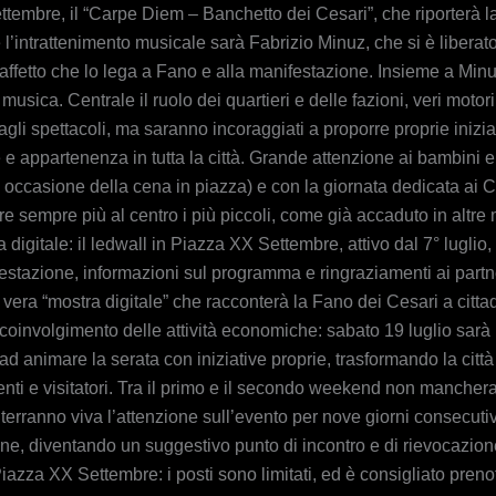
ttembre, il “Carpe Diem – Banchetto dei Cesari”, che riporterà l
 l’intrattenimento musicale sarà Fabrizio Minuz, che si è libera
affetto che lo lega a Fano e alla manifestazione. Insieme a Minuz
ua musica. Centrale il ruolo dei quartieri e delle fazioni, veri mot
agli spettacoli, ma saranno incoraggiati a proporre proprie inizia
 appartenenza in tutta la città. Grande attenzione ai bambini e a
n occasione della cena in piazza) e con la giornata dedicata ai Ces
e sempre più al centro i più piccoli, come già accaduto in altre 
 digitale: il ledwall in Piazza XX Settembre, attivo dal 7° luglio
festazione, informazioni sul programma e ringraziamenti ai partn
era “mostra digitale” che racconterà la Fano dei Cesari a cittadi
coinvolgimento delle attività economiche: sabato 19 luglio sarà 
 ad animare la serata con iniziative proprie, trasformando la cit
identi e visitatori. Tra il primo e il secondo weekend non manche
rranno viva l’attenzione sull’evento per nove giorni consecutivi.
one, diventando un suggestivo punto di incontro e di rievocazione
Piazza XX Settembre: i posti sono limitati, ed è consigliato preno