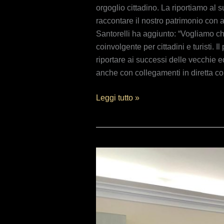
orgoglio cittadino. La riportiamo al
raccontare il nostro patrimonio con 
Santorelli ha aggiunto: “Vogliamo ch
coinvolgente per cittadini e turisti.
riportare ai successi delle vecchie e
anche con collegamenti in diretta co
Leggi tutto »
“La
Fano
dei
Cesari
2025:
un