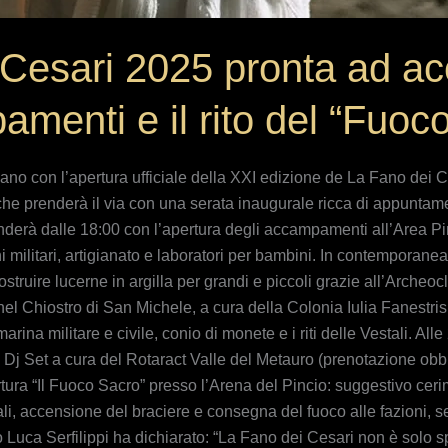
 Cesari 2025 pronta ad ac
menti e il rito del “Fuoc
no con l’apertura ufficiale della XXI edizione de La Fano dei C
che prenderà il via con una serata inaugurale ricca di appuntamen
cenderà dalle 18:00 con l’apertura degli accampamenti all’Area P
ni militari, artigianato e laboratori per bambini. In contemporanea
struire lucerne in argilla per grandi e piccoli grazie all’Archeocl
nel Chiostro di San Michele, a cura della Colonia Iulia Fanestris, 
ina militare e civile, conio di monete e i riti delle Vestali. All
 Dj Set a cura del Rotaract Valle del Metauro (prenotazione obbl
ertura “Il Fuoco Sacro” presso l’Arena del Pincio: suggestivo ceri
tali, accensione del braciere e consegna del fuoco alle fazioni, 
Luca Serfilippi ha dichiarato: “La Fano dei Cesari non è solo spe