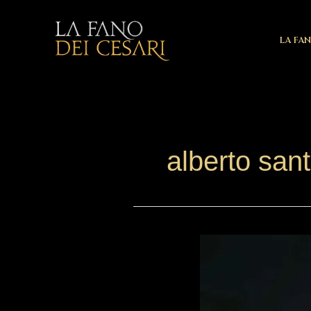
Vai
al
LA FAN
contenuto
alberto sant
La
Fano
dei
Cesari